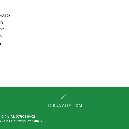
NATO

?

??

?

?

TORNA ALLA HOME
)
C.F. e P.I. 00790810402
 c.c.i.a.a. rimini n° 170485